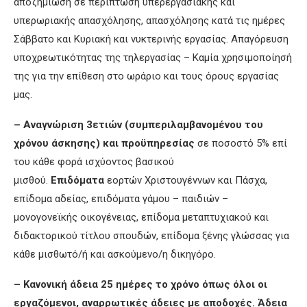
αποζημίωση σε περίπτωση υπερεργασιακής και
υπερωριακής απασχόλησης, απασχόλησης κατά τις ημέρες
Σάββατο και Κυριακή και νυκτερινής εργασίας. Απαγόρευση
υποχρεωτικότητας της τηλεργασίας – Καμία χρησιμοποίησή
της για την επίθεση στο ωράριο και τους όρους εργασίας
μας.
– Αναγνώριση 3ετιών (συμπεριλαμβανομένου του
χρόνου άσκησης) και προϋπηρεσίας
σε ποσοστό 5% επί
του κάθε φορά ισχύοντος βασικού
μισθού.
Επιδόματα
εορτών Χριστουγέννων και Πάσχα,
επίδομα αδείας, επιδόματα γάμου – παιδιών –
μονογονεϊκής οικογένειας, επίδομα μεταπτυχιακού και
διδακτορικού τίτλου σπουδών, επίδομα ξένης γλώσσας για
κάθε μισθωτό/ή και ασκούμενο/η δικηγόρο.
– Κανονική άδεια 25 ημέρες το χρόνο όπως όλοι οι
εργαζόμενοι, αναρρωτικές άδειες με αποδοχές. Άδεια