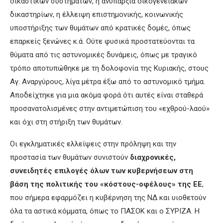
δικαστικών συστημάτων, η ανυπαρξία οικογενειακών
δικαστηρίων, η έλλειψη επιστημονικής, κοινωνικής
υποστήριξης των θυμάτων από κρατικές δομές, όπως
επαρκείς ξενώνες κ.ά. Ούτε φυσικά προστατεύονται τα
θύματα από τις αστυνομικές δυνάμεις, όπως με τραγικό
τρόπο αποτυπώθηκε με τη δολοφονία της Κυριακής, στους
Αγ. Αναργύρους, λίγα μέτρα έξω από το αστυνομικό τμήμα.
Αποδείχτηκε για μια ακόμα φορά ότι αυτές είναι σταθερά
προσανατολισμένες στην αντιμετώπιση του «εχθρού-λαού»
και όχι στη στήριξη των θυμάτων.
Οι εγκληματικές ελλείψεις στην πρόληψη και την
προστασία των θυμάτων συνιστούν
διαχρονικές,
συνειδητές επιλογές όλων των κυβερνήσεων στη
βάση της πολιτικής του «κόστους-οφέλους» της ΕΕ
,
που σήμερα εφαρμόζει η κυβέρνηση της ΝΔ και υιοθετούν
όλα τα αστικά κόμματα, όπως το ΠΑΣΟΚ και ο ΣΥΡΙΖΑ. Η