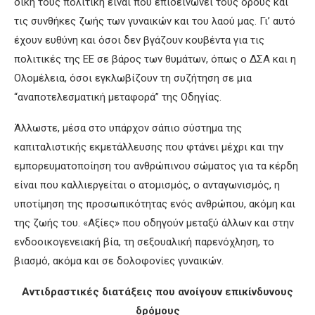
δική τους πολιτική είναι που επιδεινώνει τους όρους και
τις συνθήκες ζωής των γυναικών και του λαού μας. Γι’ αυτό
έχουν ευθύνη και όσοι δεν βγάζουν κουβέντα για τις
πολιτικές της ΕΕ σε βάρος των θυμάτων, όπως ο ΔΣΑ και η
Ολομέλεια, όσοι εγκλωβίζουν τη συζήτηση σε μια
“αναποτελεσματική μεταφορά” της Οδηγίας.
Άλλωστε, μέσα στο υπάρχον σάπιο σύστημα της
καπιταλιστικής εκμετάλλευσης που φτάνει μέχρι και την
εμπορευματοποίηση του ανθρώπινου σώματος για τα κέρδη
είναι που καλλιεργείται ο ατομισμός, ο ανταγωνισμός, η
υποτίμηση της προσωπικότητας ενός ανθρώπου, ακόμη και
της ζωής του. «Αξίες» που οδηγούν μεταξύ άλλων και στην
ενδοοικογενειακή βία, τη σεξουαλική παρενόχληση, το
βιασμό, ακόμα και σε δολοφονίες γυναικών.
Α
ντιδραστικές διατάξεις που ανοίγουν επικίνδυνους
δρόμους