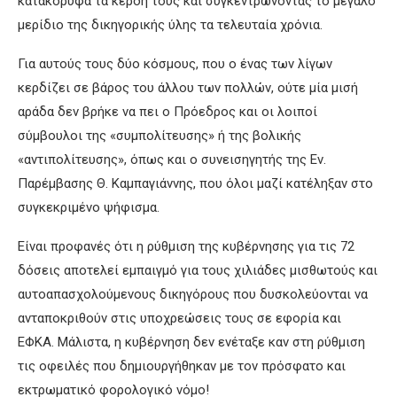
κατακόρυφα τα κέρδη τους και συγκεντρώνοντας το μεγάλο
μερίδιο της δικηγορικής ύλης τα τελευταία χρόνια.
Για αυτούς τους δύο κόσμους, που ο ένας των λίγων
κερδίζει σε βάρος του άλλου των πολλών, ούτε μία μισή
αράδα δεν βρήκε να πει ο Πρόεδρος και οι λοιποί
σύμβουλοι της «συμπολίτευσης» ή της βολικής
«αντιπολίτευσης», όπως και ο συνεισηγητής της Εν.
Παρέμβασης Θ. Καμπαγιάννης, που όλοι μαζί κατέληξαν στο
συγκεκριμένο ψήφισμα.
Είναι προφανές ότι η ρύθμιση της κυβέρνησης για τις 72
δόσεις αποτελεί εμπαιγμό για τους χιλιάδες μισθωτούς και
αυτοαπασχολούμενους δικηγόρους που δυσκολεύονται να
ανταποκριθούν στις υποχρεώσεις τους σε εφορία και
ΕΦΚΑ. Μάλιστα, η κυβέρνηση δεν ενέταξε καν στη ρύθμιση
τις οφειλές που δημιουργήθηκαν με τον πρόσφατο και
εκτρωματικό φορολογικό νόμο!