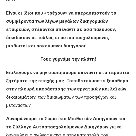
Ε
ίναι οι ίδιοι που «τρέχουν» να υπερασπιστούν τα
συμφέροντα των λίγων μεγάλων δικηγορικών
εταιρειών, στέκονται
απέναντι σε
όσα παλεύουν,
διεκδικούν
οι πολλο
ί, οι αυτοαπασχολούμενοι,
μισθωτοί και ασκούμενοι δικηγόροι!
Τους γυρν
άμε την πλάτη!
Επιλέγουμε να μην σιωπήσουμε απέναντι στα τεράστια
ζητήματα της εποχής μας.
Τοποθετούμαστε ξεκάθαρα
στην πλευρά υπεράσπισης των εργατικών και λαϊκών
δικαιωμάτων
, των δικαιωμάτων των προσφύγων και
μεταναστών.
Δυναμ
ώνουμε το Σωματείο Μισθωτών Δικηγόρων και
το Σύλλογο Αυτοαπασχολούμενων Δικηγόρων
για να
δυναμώσει ο αγώνας ενάντια στην καταστολή, τον