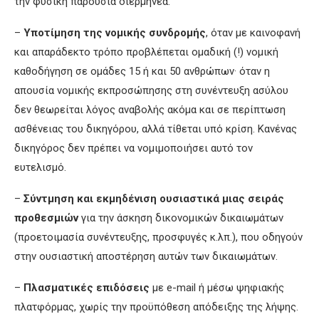
την φυσική παρουσία διερμηνέα.
–
Υποτίμηση της νομικής συνδρομής
, όταν με καινοφανή
και απαράδεκτο τρόπο προβλέπεται ομαδική (!) νομική
καθοδήγηση σε ομάδες 15 ή και 50 ανθρώπων· όταν η
απουσία νομικής εκπροσώπησης στη συνέντευξη ασύλου
δεν θεωρείται λόγος αναβολής ακόμα και σε περίπτωση
ασθένειας του δικηγόρου, αλλά τίθεται υπό κρίση. Κανένας
δικηγόρος δεν πρέπει να νομιμοποιήσει αυτό τον
ευτελισμό.
–
Σύντμηση και εκμηδένιση ουσιαστικά μιας σειράς
προθεσμιών
για την άσκηση δικονομικών δικαιωμάτων
(προετοιμασία συνέντευξης, προσφυγές κ.λπ.), που οδηγούν
στην ουσιαστική αποστέρηση αυτών των δικαιωμάτων.
–
Πλασματικές επιδόσεις
με e-mail ή μέσω ψηφιακής
πλατφόρμας, χωρίς την προϋπόθεση απόδειξης της λήψης.