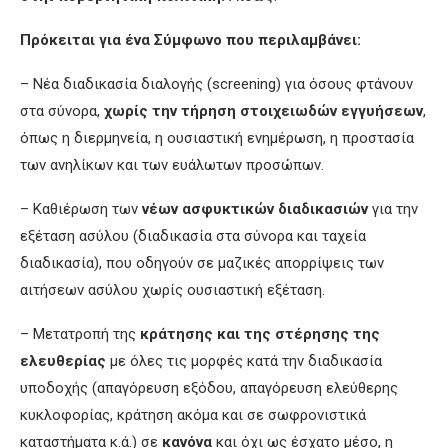
Πρ
όκειται για ένα Σύμφωνο που περιλαμβάνει
:
– Νέα διαδικασία διαλογής (screening) για όσους φτάνουν
στα σύνορα,
χωρίς την τήρηση στοιχειωδών εγγυήσεων
,
όπως η διερμηνεία, η ουσιαστική ενημέρωση, η προστασία
των ανηλίκων και των ευάλωτων προσώπων.
– Καθιέρωση των
νέων ασφυκτικών διαδικασιών
για την
εξέταση ασύλου (διαδικασία στα σύνορα και ταχεία
διαδικασία), που οδηγούν σε μαζικές απορρίψεις των
αιτήσεων ασύλου χωρίς ουσιαστική εξέταση.
– Μετατροπή της
κράτησης και της στέρησης της
ελευθερίας
με όλες τις μορφές κατά την διαδικασία
υποδοχής (απαγόρευση εξόδου, απαγόρευση ελεύθερης
κυκλοφορίας, κράτηση ακόμα και σε σωφρονιστικά
καταστήματα κ.ά.) σε
κανόνα
και όχι ως έσχατο μέσο, η