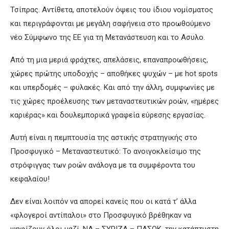
Τσίπρας. Αντίθετα, αποτελούν όψεις του ίδιου νομίσματος
και περιγράφονται με μεγάλη σαφήνεια στο προωθούμενο
νέο Σύμφωνο της ΕΕ για τη Μετανάστευση και το Ασυλο.
Από τη μια μεριά φράχτες, απελάσεις, επαναπροωθήσεις,
χώρες πρώτης υποδοχής – αποθήκες ψυχών – με hot spots
και υπερδομές – φυλακές. Και από την άλλη, συμφωνίες με
τις χώρες προέλευσης των μεταναστευτικών ροών, «ημέρες
καριέρας» και δουλεμπορικά γραφεία εύρεσης εργασίας.
Αυτή είναι η πεμπτουσία της αστικής στρατηγικής στο
Προσφυγικό – Μεταναστευτικό: Το ανοιγοκλείσιμο της
στρόφιγγας των ροών ανάλογα με τα συμφέροντα του
κεφαλαίου!
Δεν είναι λοιπόν να απορεί κανείς που οι κατά τ’ άλλα
«φλογεροί αντίπαλοι» στο Προσφυγικό βρέθηκαν να
ψηφίζουν όλοι μαζί, ΝΔ – ΣΥΡΙΖΑ – ΠΑΣΟΚ, την κατάπτυστη