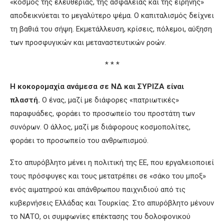
«κόσμος της ελευθερίας, της ασφάλειας και της ειρήνης»
αποδεικνύεται το μεγαλύτερο ψέμα. Ο καπιταλισμός δείχνει
τη βαθιά του σήψη. Εκμετάλλευση, κρίσεις, πόλεμοι, αύξηση
των προσφυγικών και μεταναστευτικών ροών.
* * *
Η κοκορομαχία ανάμεσα σε ΝΔ και ΣΥΡΙΖΑ είναι
πλαστή.
Ο ένας, μαζί με διάφορες «πατριωτικές»
παραφυάδες, φοράει το προσωπείο του προστάτη των
συνόρων. Ο άλλος, μαζί με διάφορους κοσμοπολίτες,
φοράει το προσωπείο του ανθρωπισμού.
Στο απυρόβλητο μένει η πολιτική της ΕΕ, που εργαλειοποιεί
τους πρόσφυγες και τους μετατρέπει σε «σάκο του μποξ»
ενός αιματηρού και απάνθρωπου παιχνιδιού από τις
κυβερνήσεις Ελλάδας και Τουρκίας. Στο απυρόβλητο μένουν
το ΝΑΤΟ, οι συμφωνίες επέκτασης του δολοφονικού