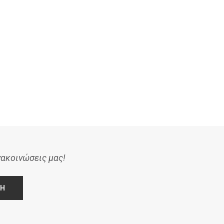
Το έγκλημα στο Άργος είναι
Ευρωκοινοβουλευτική Ομάδα
κρατικό
ΚΚΕ: Ερώτηση για την
αποκρουστική...
15 Ιουλίου, 2026
9 Ιουλίου, 2026
νακοινώσεις μας!