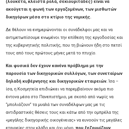
(λουκέτα, κλειστά ρολά, σεκιουριταδες) είναι να
ακούγεται η φωνή των εργαζομένων, των μισθωτών
δικηγόρων μέσα στο κτίριο της νομικής.
Δε θέλουν να ενημερώνονται οι συνάδελφοι μας και να
αντιμετωπίσουμε ενωμένοι την επίθεση της εργοδοσίας και
της κυβερνητικής πολιτικής, που τη βιώνουν ήδη στο πετσί
τους από τους πρώτους μήνες μετά το πτυχίο.
Και φυσικά δεν έχουν κανένα πρόβλημα με την
παρουσία των δικηγορικών συλλόγων, των συνεταίρων
δηλαδή κυβέρνησης και δικηγορικών εταιρειών.
Ίσα –
ίσα, η Κοσμητεία επιδιώκει να παρεμβαίνουν ακόμα πιο
έντονα μέσα στο Πανεπιστήμιο, με σκοπό από νωρίς να
“μπολιάζουν” τα μυαλά των συναδέλφων μας με τις
αντιδραστικές θέσεις τους και κάτω από την ομπρέλα της
«μεγάλης δικηγορικής οικογένειας» να ευνοούν τις μεγάλες
εταιρείες στον κλάδο και όχι μόνο,
που ξεζουμίζουν