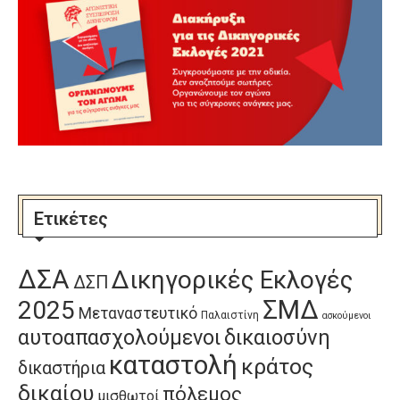
Ετικέτες
ΔΣΑ
Δικηγορικές Εκλογές
ΔΣΠ
ΣΜΔ
2025
Μεταναστευτικό
Παλαιστίνη
ασκούμενοι
αυτοαπασχολούμενοι
δικαιοσύνη
καταστολή
κράτος
δικαστήρια
δικαίου
πόλεμος
μισθωτοί