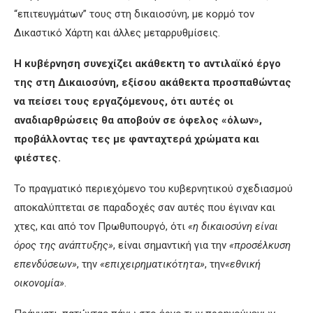
“επιτευγμάτων” τους στη δικαιοσύνη, με κορμό τον
Δικαστικό Χάρτη και άλλες μεταρρυθμίσεις.
Η κυβέρνηση συνεχίζει ακάθεκτη
το αντιλαϊκό έργο
της
στη Δικαιοσύνη, εξίσου ακάθεκτα προσπαθώντας
να πείσει τους εργαζόμενους, ότι αυτές οι
αναδιαρθρώσεις θα αποβούν σε όφελος «όλων»,
προβάλλοντας
τες με φανταχτερά χρώματα και
φιέστες.
Το πραγματικό περιεχόμενο του κυβερνητικού σχεδιασμού
αποκαλύπτεται σε παραδοχές σαν αυτές που έγιναν και
χτες, και από τον Πρωθυπουργό, ότι
«η δικαιοσύνη είναι
όρος της ανάπτυξης»
, είναι σημαντική για την
«
προσέλκυση
επενδύσεων
»
, την
«
επιχειρηματικότητα
»
, την
«
εθνική
οικονομία
»
.