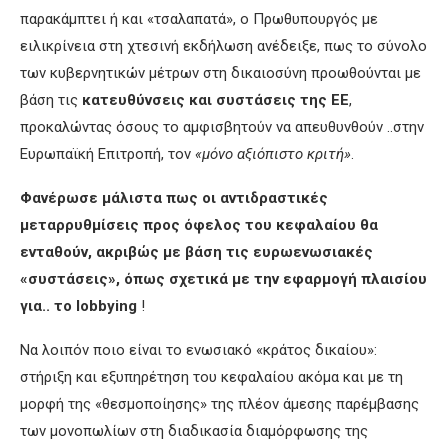
παρακάμπτει ή και «τσαλαπατά», ο Πρωθυπουργός με
ειλικρίνεια στη χτεσινή εκδήλωση ανέδειξε, πως το σύνολο
των κυβερνητικών μέτρων στη δικαιοσύνη προωθούνται με
βάση τις
κατευθύνσεις και
συστάσεις της ΕΕ
,
προκαλώντας όσους το αμφισβητούν να απευθυνθούν ..στην
Ευρωπαϊκή Επιτροπή, τον
«μόνο αξιόπιστο κριτή»
.
Φανέρωσε μάλιστα πως οι αντιδραστικές
μεταρρυθμίσεις προς όφελος του κεφαλαίου θα
ενταθούν,
ακριβώς με βάση τις ευρωενωσιακές
«συστάσεις», όπως
σχετικά με
την εφαρμογή πλαισίου
για.. το
lobbying
!
Να λοιπόν ποιο είναι το ενωσιακό «κράτος δικαίου»:
στήριξη και εξυπηρέτηση του κεφαλαίου ακόμα και με τη
μορφή της «θεσμοποίησης» της πλέον άμεσης παρέμβασης
των μονοπωλίων στη διαδικασία διαμόρφωσης της