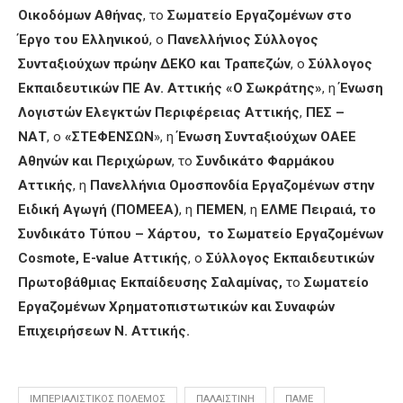
Οικοδόμων Αθήνας
, το
Σωματείο Εργαζομένων στο
Έργο του Ελληνικού
, ο
Πανελλήνιος Σύλλογος
Συνταξιούχων πρώην ΔΕΚΟ και Τραπεζών
, ο
Σύλλογος
Εκπαιδευτικών ΠΕ Αν. Αττικής «Ο Σωκράτης»
, η
Ένωση
Λογιστών Ελεγκτών Περιφέρειας Αττικής
,
ΠΕΣ –
ΝΑΤ
, ο
«ΣΤΕΦΕΝΣΩΝ
», η
Ένωση Συνταξιούχων ΟΑΕΕ
Αθηνών και Περιχώρων
, το
Συνδικάτο Φαρμάκου
Αττικής
, η
Πανελλήνια Ομοσπονδία Εργαζομένων στην
Ειδική Αγωγή (ΠΟΜΕΕΑ)
, η
ΠΕΜΕΝ
, η
ΕΛΜΕ Πειραιά, το
Συνδικάτο Τύπου – Χάρτου, το Σωματείο Εργαζομένων
Cosmote, E-value Αττικής
, ο
Σύλλογος Εκπαιδευτικών
Πρωτοβάθμιας Εκπαίδευσης Σαλαμίνας,
το
Σωματείο
Εργαζομένων Χρηματοπιστωτικών και Συναφών
Επιχειρήσεων Ν. Αττικής.
ΙΜΠΕΡΙΑΛΙΣΤΙΚΌΣ ΠΌΛΕΜΟΣ
ΠΑΛΑΙΣΤΊΝΗ
ΠΑΜΕ