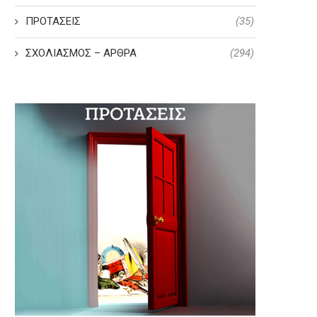
ΠΡΟΤΑΣΕΙΣ
(35)
ΣΧΟΛΙΑΣΜΟΣ – ΑΡΘΡΑ
(294)
Γ. Γκιόκας: Με τη συνταγματική
Ν. Καραθανασόπουλος: Στόχο
αναθεώρηση παίρνετε τα...
συνταγματικής αναθεώρηση
θωράκιση...
28 Ιουλίου, 2026
28 Ιουλίου, 2026