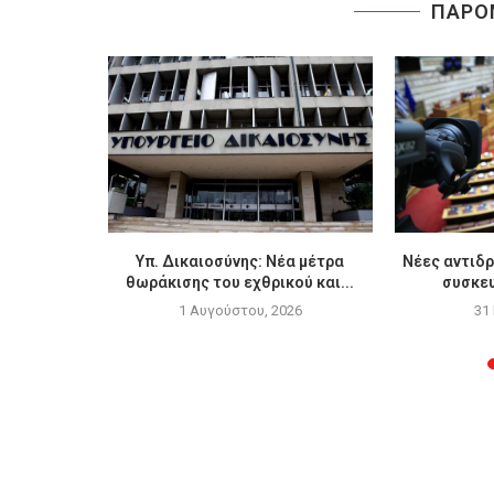
ΠΑΡΟ
ν Επιτροπή
Υπ. Δικαιοσύνης: Νέα μέτρα
Νέες αντιδρ
θωράκισης του εχθρικού και...
συσκευ
6
1 Αυγούστου, 2026
31