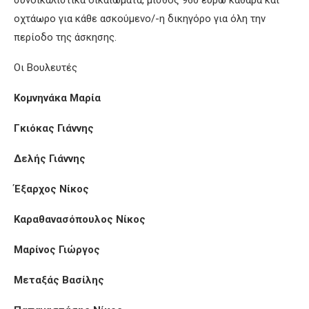
συνδικαλιστικά δικαιώματα, μισθός 960 ευρώ καθαρά και
οχτάωρο για κάθε ασκούμενο/-η δικηγόρο για όλη την
περίοδο της άσκησης.
Οι Βουλευτές
Κομνηνάκα Μαρία
Γκιόκας Γιάννης
Δελής Γιάννης
Έξαρχος Νίκος
Καραθανασόπουλος Νίκος
Μαρίνος Γιώργος
Μεταξάς Βασίλης