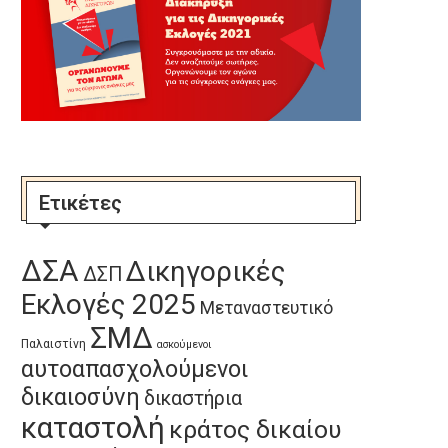
Ετικέτες
ΔΣΑ
Δικηγορικές
ΔΣΠ
Εκλογές 2025
Μεταναστευτικό
Μαχητική σύσκεψη για τις
Το έγκλημα στο Άργος είν
ΣΜΔ
ελίξεις και τον ιμπεριαλιστικό...
κρατικό
Παλαιστίνη
ασκούμενοι
23 Ιουλίου, 2026
15 Ιουλίου, 2026
αυτοαπασχολούμενοι
δικαιοσύνη
δικαστήρια
καταστολή
κράτος δικαίου