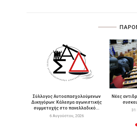
ΠΑΡΟ
το ΔΣ του
Σύλλογος Αυτοαπασχολούμενων
Νέες αντιδρ
Δικηγόρων: Κάλεσμα αγωνιστικής
συσκευ
συμμετοχής στο πανελλαδικό...
6
31
6 Αυγούστου, 2026