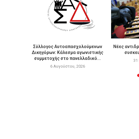
ων Τεμπών:
Σύλλογος Αυτοαπασχολούμενων
Νέες αντιδρ
..
Δικηγόρων: Κάλεσμα αγωνιστικής
συσκευ
συμμετοχής στο πανελλαδικό...
6
31
6 Αυγούστου, 2026