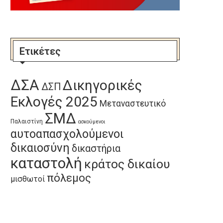
Ετικέτες
Το έγκλημα στο Άργος είναι
Ευρωκοινοβουλευτική Ομάδα
ΔΣΑ
Δικηγορικές
κρατικό
ΚΚΕ: Ερώτηση για την
ΔΣΠ
αποκρουστική...
15 Ιουλίου, 2026
Εκλογές 2025
Μεταναστευτικό
9 Ιουλίου, 2026
ΣΜΔ
Παλαιστίνη
ασκούμενοι
αυτοαπασχολούμενοι
δικαιοσύνη
δικαστήρια
καταστολή
κράτος δικαίου
πόλεμος
μισθωτοί