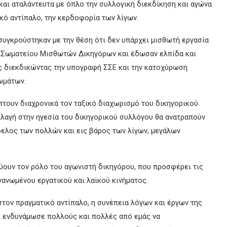
και αταλάντευτα με όπλο την συλλογική διεκδίκηση και αγώνα
κό αντίπαλο, την κερδοφορία των λίγων.
συγκρούστηκαν με την θέση ότι δεν υπάρχει μισθωτή εργασία
υ Σωματείου Μισθωτών Δικηγόρων και έδωσαν ελπίδα και
ς διεκδικώντας την υπογραφή ΣΣΕ και την κατοχύρωση
ωμάτων.
πτουν διαχρονικά τον ταξικό διαχωρισμό του δικηγορικού
λλαγή στην ηγεσία του δικηγορικού συλλόγου θα ανατραπούν
όφελος των πολλών και εις βάρος των λίγων, μεγάλων
ύουν τον ρόλο του αγωνιστή δικηγόρου, που προσφέρει τις
γανωμένου εργατικού και λαϊκού κινήματος.
στον πραγματικό αντίπαλο, η συνέπεια λόγων και έργων της
 ενδυνάμωσε πολλούς και πολλές από εμάς να