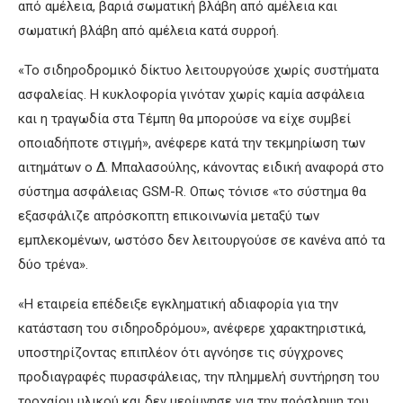
από αμέλεια, βαριά σωματική βλάβη από αμέλεια και
σωματική βλάβη από αμέλεια κατά συρροή.
«Το σιδηροδρομικό δίκτυο λειτουργούσε χωρίς συστήματα
ασφαλείας. Η κυκλοφορία γινόταν χωρίς καμία ασφάλεια
και η τραγωδία στα Τέμπη θα μπορούσε να είχε συμβεί
οποιαδήποτε στιγμή», ανέφερε κατά την τεκμηρίωση των
αιτημάτων ο Δ. Μπαλασούλης, κάνοντας ειδική αναφορά στο
σύστημα ασφάλειας GSM-R. Οπως τόνισε «το σύστημα θα
εξασφάλιζε απρόσκοπτη επικοινωνία μεταξύ των
εμπλεκομένων, ωστόσο δεν λειτουργούσε σε κανένα από τα
δύο τρένα».
«Η εταιρεία επέδειξε εγκληματική αδιαφορία για την
κατάσταση του σιδηροδρόμου», ανέφερε χαρακτηριστικά,
υποστηρίζοντας επιπλέον ότι αγνόησε τις σύγχρονες
προδιαγραφές πυρασφάλειας, την πλημμελή συντήρηση του
τροχαίου υλικού και δεν μερίμνησε για την πρόσληψη του