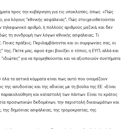
ήματα προς την κυβέρνηση για τις υποκλοπές, όπως: «Πώς
ο, για λόγους “εθνικής ασφάλειας”; Πώς στοιχειοθετούνται
ν τηλεφωνικό αριθμό, ή πολλούς αριθμούς μαζικά, και δεν
δώς τη συνδρομή των λόγων εθνικής ασφάλειας; Τι
; Ποιες πράξεις; Περιλαμβάνονται και οι συμφωνίες σας, οι
 της; Πείτε μας, αφού έχει βουίξει ο τόπος, η ΕΥΠ, αλλά και
ε “ιδιώτες” για να προμηθεύονται και να αξιοποιούν συστήματα
 όλα τα αστικά κόμματα είναι πως αυτό που ονομάζουν
ς της ασυδοσίας και της αδικίας με τη βούλα της ΕΕ: «Είναι
ή παρακολούθηση και καταστολή των πάντων. Είναι το κράτος
ασία προσωπικών δεδομένων, την περιστολή δικαιωμάτων και
, της δημόσιας ασφάλειας, της τρομοκρατίας, της