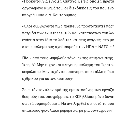
«Πρόκειται για έννοιες λάστιχο, με τις οποίες πρώτα
οργανωμένο κίνημά του, οι διεκδικήσεις του που εν
υπογράμμισε ο Δ. Κουτσούμπας.
«Όλοι συμφωνείτε πως πρέπει να προστατευτεί πάση 
πατρίδα των εκμεταλλευτών και καταπιεστών του λαο
ενάντια στον ίδιο το λαό τελικά, στις ανάγκες, στο
στους πολεμικούς σχεδιασμούς των ΗΠΑ – ΝΑΤΟ – ΕΕ
Πίσω από τους «υψηλούς τόνους» της επιφανειακής α
“καημό”: Μην τυχόν και πληγεί η υπόληψη του “κράτο
κεφαλαίου. Μην τυχόν και υπονομευτεί κι άλλο η “ε
εχθρικού για αυτόν, κράτους».
Σε αυτόν τον κλονισμό της εμπιστοσύνης των εργαζο
θεσμούς του, υπογράμμισε, το ΚΚΕ βλέπει μόνο δυνα
σωστά συμπεράσματα. Να αντιληφθεί ότι αυτό το σύσ
επιμέρους φιλολαϊκά μερεμέτια, με μια συνταγματικ