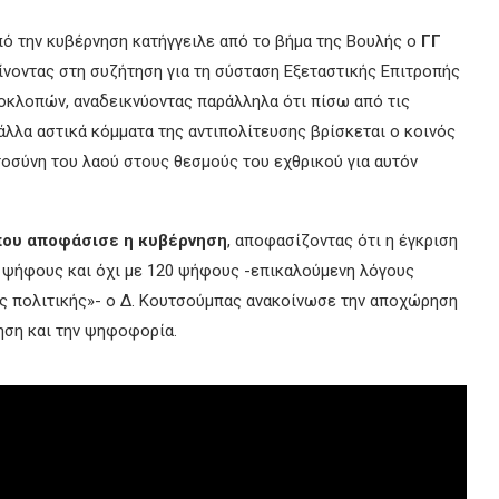
πό την κυβέρνηση κατήγγειλε από το βήμα της Βουλής ο
ΓΓ
ίνοντας στη συζήτηση για τη σύσταση Εξεταστικής Επιτροπής
οκλοπών, αναδεικνύοντας παράλληλα ότι πίσω από τις
άλλα αστικά κόμματα της αντιπολίτευσης βρίσκεται ο κοινός
τοσύνη του λαού στους θεσμούς του εχθρικού για αυτόν
που αποφάσισε η κυβέρνηση
, αποφασίζοντας ότι η έγκριση
1 ψήφους και όχι με 120 ψήφους -επικαλούμενη λόγους
ής πολιτικής»- ο Δ. Κουτσούμπας ανακοίνωσε την αποχώρηση
ηση και την ψηφοφορία.