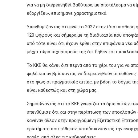
για να μη διερευνηθεί βαθύτερα, με αποτέλεσμα να 
εξοργίζει», επισήμανε χαρακτηριστικά.
Υπενθυμίζοντας ότι ενώ το 2022 στην ίδια υπόθεση 
120 ψήφους και σήμερα με τη διαδικασία που αποφάσ
από τότε είναι ότι έχουν έρθει στην επιφάνεια νέα 
μέχρι τώρα ισχυρισμούς της ότι δήθεν «οι υποκλοπέ
Το ΚΚΕ θα κάνει ό,τι περνά από το χέρι του για να α
ψηλά και αν βρίσκονται, να διερευνηθούν οι ευθύνες 
στο φως οι πραγματικές αιτίες, με βάση το δόγμα τη
είναι καθεστώς και στη χώρα μας.
Σημειώνοντας ότι το ΚΚΕ γνωρίζει τα όρια αυτών των
υπενθύμισε ότι και στην περίπτωση των υποκλοπών σ
κανέναν άλλον στην προηγούμενη Εξεταστική Επιτροπ
ερωτήματα που τέθηκαν, καταδεικνύοντας την ενορχ
αρχές, από όλες τις κυβερνήσεις.