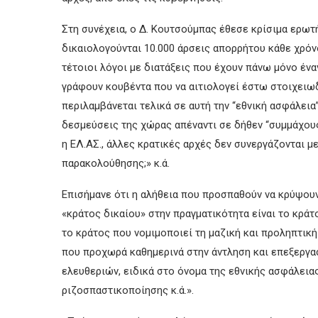
Στη συνέχεια, ο Δ. Κουτσούμπας έθεσε κρίσιμα ερωτ
δικαιολογούνται 10.000 άρσεις απορρήτου κάθε χρόν
τέτοιοι λόγοι με διατάξεις που έχουν πάνω μόνο ένα
γράφουν κουβέντα που να αιτιολογεί έστω στοιχειω
περιλαμβάνεται τελικά σε αυτή την “εθνική ασφάλεια”
δεσμεύσεις της χώρας απέναντι σε δήθεν “συμμάχους”
η ΕΛ.ΑΣ., άλλες κρατικές αρχές δεν συνεργάζονται μ
παρακολούθησης;» κ.ά.
Επισήμανε ότι η αλήθεια που προσπαθούν να κρύψουν
«κράτος δικαίου» στην πραγματικότητα είναι το κράτο
το κράτος που νομιμοποιεί τη μαζική και προληπτικ
που προχωρά καθημερινά στην άντληση και επεξεργ
ελευθεριών, ειδικά στο όνομα της εθνικής ασφάλειας
ριζοσπαστικοποίησης κ.ά.».