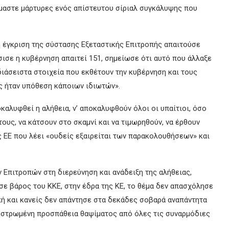
είμαστε μάρτυρες ενός απίστευτου σίριαλ συγκάλυψης που
η έγκριση της σύστασης Εξεταστικής Επιτροπής απαιτούσε
ισε η κυβέρνηση απαιτεί 151, σημείωσε ότι αυτό που άλλαξε
αδιάσειστα στοιχεία που εκθέτουν την κυβέρνηση και τους
ς ήταν υπόθεση κάποιων ιδιωτών».
ποκαλυφθεί η αλήθεια, ν’ αποκαλυφθούν όλοι οι υπαίτιοι, όσο
τους, να κάτσουν στο σκαμνί και να τιμωρηθούν, να έρθουν
ς ΕΕ που λέει «ουδείς εξαιρείται των παρακολουθήσεων» και
 Επιτροπών στη διερεύνηση και ανάδειξη της αλήθειας,
ε βάρος του ΚΚΕ, στην έδρα της ΚΕ, το θέμα δεν απασχόλησε
ή και κανείς δεν απάντησε στα δεκάδες σοβαρά αναπάντητα
ηστρωμένη προσπάθεια θαψίματος από όλες τις συναρμόδιες