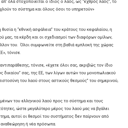
 απ’ όλα στοχοποιείται ο ίδιος ο λαός, ως “εχθρός λαός”, το
οχλούν το σύστημα και όλους όσοι το υπηρετούν»
θυσία η “εθνική ασφάλεια” του κράτους του κεφαλαίου, η
ύ μας, τα κέρδη και οι σχεδιασμοί των διαφόρων ομίλων,
 μέλλον του. Όλοι συμφωνείτε στη βαθιά εμπλοκή της χώρας
», τόνισε.
ντιπαράθεσης, τόνισε, «έχετε όλοι σας, ακριβώς τον ίδιο
υς δικαίου” σας, της ΕΕ, των λίγων αυτών του μονοπωλιακού
μπιστοσύνη του λαού στους αστικούς θεσμούς” του σημερινού,
μένων του ελληνικού λαού προς το σύστημα και τους
τότητες, ώστε μεγαλύτερο μέρος του λαού μας να βγάλει
τημα, αυτοί οι θεσμοί του συστήματος δεν παίρνουν από
ή αναθεώρηση ή νέα πρόσωπα.