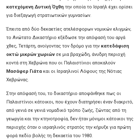
κατεχόμενη Δυτική Όχθη
την οποία το Ισραήλ έχει ορίσει
για διεξαγωγή στρατιωτικών γυμνασίων.
Έπειτα από δύο δεκαετίες ατελέσφορων νομικών ελιγμών,
το Ανώτατο Δικαστήριο εξέδωσε την απόφασή του αργά
χθες, Τετάρτη, ανοίγοντας τον δρόμο για την
κατεδάφιση
οκτώ μικρών χωριών
σε μια βραχώδη, άνυδρη περιοχή
κοντά στη Χεβρώνα που οι Παλαιστίνιοι αποκαλούν
Μασάφερ Γιάτα
και οι Ισραηλινοί Λόφους της Νότιας
Χεβρώνας.
Στην απόφασή του, το δικαστήριο αποφάνθηκε πως οι
Παλαιστίνιοι κάτοικοι, που έχουν διατηρήσει έναν διακριτό,
από γενιά σε γενιά νομαδικό τρόπο ζωής, ζώντας από τη
γεωργία και την κτηνοτροφία, δεν ήταν μόνιμοι κάτοικοι της
περιοχής όταν ο ισραηλινός στρατός την κήρυξε για πρώτη
φορά πεδίο βολής τη δεκαετία του 1980.