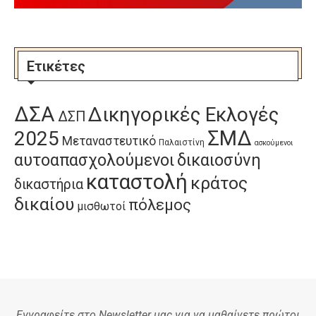
Ετικέτες
ΔΣΑ
Δικηγορικές Εκλογές
ΔΣΠ
ΣΜΔ
2025
Μεταναστευτικό
Παλαιστίνη
ασκούμενοι
αυτοαπασχολούμενοι
δικαιοσύνη
καταστολή
κράτος
δικαστήρια
δικαίου
πόλεμος
μισθωτοί
Εγγραφείτε στο Newsletter μας για να μαθαίνετε πρώτοι