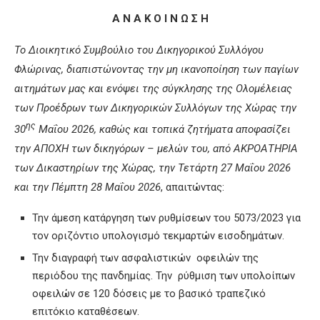
Α Ν Α Κ Ο Ι Ν Ω Σ Η
Το Διοικητικό Συμβούλιο
του Δικηγορικού Συλλόγου
Φλώρινας, διαπιστώνοντας την μη ικανοποίηση των παγίων
αιτημάτων μας και ενόψει της σύγκλησης
της Ολομέλειας
των Προέδρων των Δικηγορικών Συλλόγων της Χώρας την
ης
30
Μαΐου 2026, καθώς και τοπικά ζητήματα αποφασίζει
την ΑΠΟΧΗ των δικηγόρων – μελών του, από ΑΚΡΟΑΤΗΡΙΑ
των Δικαστηρίων της Χώρας, την Τετάρτη 27 Μαΐου 2026
και την Πέμπτη 28 Μαΐου 2026
, απαιτώντας:
Την άμεση κατάργηση των ρυθμίσεων του 5073/2023 για
τον οριζόντιο υπολογισμό τεκμαρτών εισοδημάτων.
Την διαγραφή των ασφαλιστικών οφειλών της
περιόδου της πανδημίας. Την ρύθμιση των υπολοίπων
οφειλών σε 120 δόσεις με το βασικό τραπεζικό
επιτόκιο καταθέσεων.