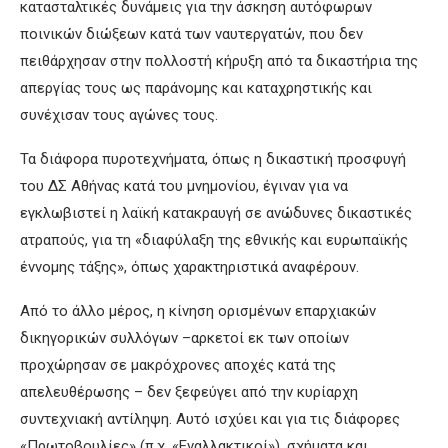
κατασταλτικές δυνάμεις για την άσκηση αυτόφωρων
ποινικών διώξεων κατά των ναυτεργατών, που δεν
πειθάρχησαν στην πολλοστή κήρυξη από τα δικαστήρια της
απεργίας τους ως παράνομης και καταχρηστικής και
συνέχισαν τους αγώνες τους.
Τα διάφορα πυροτεχνήματα, όπως η δικαστική προσφυγή
του ΔΣ Αθήνας κατά του μνημονίου, έγιναν για να
εγκλωβιστεί η λαϊκή κατακραυγή σε ανώδυνες δικαστικές
ατραπούς, για τη «διαφύλαξη της εθνικής και ευρωπαϊκής
έννομης τάξης», όπως χαρακτηριστικά αναφέρουν.
Από το άλλο μέρος, η κίνηση ορισμένων επαρχιακών
δικηγορικών συλλόγων –αρκετοί εκ των οποίων
προχώρησαν σε μακρόχρονες αποχές κατά της
απελευθέρωσης – δεν ξεφεύγει από την κυρίαρχη
συντεχνιακή αντίληψη. Αυτό ισχύει και για τις διάφορες
«Πρωτοβουλίες» (π.χ. «Εναλλακτικοί»), σχήματα και