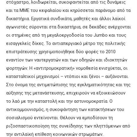
στόχαστρο, λοιδωρείται, συκοφαντείται από τις δυνάμεις
και τα ΜΜΕ του κεφαλαίου και κηρύσσεται παράνομο από τα
δικαστήρια. Εργατικά συνδικάτα, μαθητές και άλλοι λαϊκοί
αγωνιστές σύρονται στα δικαστήρια, σε δεκάδες ανέρχονται
οι στημένες από τη μεγαλοεργοδοσία του Jumbo και τους
εισαγγελείς δίκες. Το αντιαπεργιακό μέτρο της πολιτικής
επιστράτευσης χρησιμοποιήθηκε δύο φορές το 2010
εναντίον των ναυτεργατών και των οδηγών και ιδιοκτητών
φορτηγών. Η «αντιτρομοκρατική» νομοθεσία ενισχύεται, οι
κατασταλτικοί μηχανισμοί – ντόπιοι και ξένοι – αυξάνονται.
Στο όνομα της αντιμετώπισης της εγκληματικότητας και της
αύξησης της μετανάστευσης, επιχειρούν να εξοικειώσουν
το λαό με την καταστολή και την αστυνομοκρατία. Ο
αντικομμουνισμός, η συκοφάντηση των κατακτήσεων του
σοσιαλισμού εντείνονται. Θέλουν να εμποδίσουν τη
ριζοσπαστικοποίηση της συνείδησης των πληττόμενων από
την αντιλαϊκή επίθεση κοινωνικών στρωμάτων.