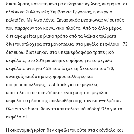
δικαιώματα, κατακτημένα με σκληρούς αγώνες, ακόμη και οι
κλαδικές Συλλογικές Συμβάσεις Εργασίας, η ανεργία
καλπάζει. Με λίγα λόγια: Εργασιακός μεσαίωνας γι’ αυτούς
που παράγουν τον κοινωνικό πλούτο. Από το άλλο μέρος,
ό,τι αφαιρείται με βίαιο τρόπο από τα λαϊκά στρώματα
δίνεται απλόχερα στα μονοπώλια, στο μεγάλο κεφάλαιο : 73
δισ.ευρώ διατέθηκαν στο υπερκερδοφόρο τραπεζικό
κεφάλαιο, στο 20% μειώθηκε ο φόρος για το μεγάλο
κεφάλαιο αντί για 45% που ίσχυε τη δεκαετία του ’80,
συνεχείς επιδοτήσεις, φοροαπαλλαγές και
εισφοροαπαλλαγές, fast track για τις μεγάλες
καπιταλιστικές επενδύσεις, ενίσχυση του μεγάλου
κεφαλαίου μέσω της απελευθέρωσης των επαγγελμάτων
Όλα για να διασωθούν τα καπιταλιστικά κέρδη! Όλα για το
κεφάλαιο!
Η οικονομική κρίση δεν οφείλεται ούτε στα σκάνδαλα και