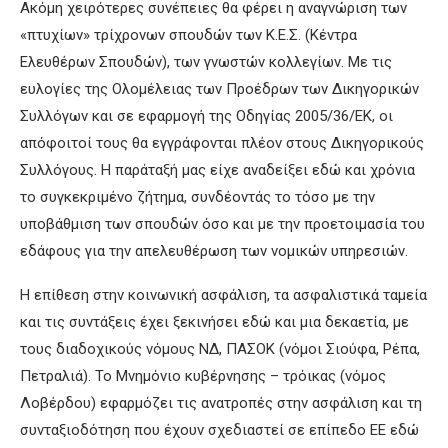
Ακόμη χειρότερες συνέπειες θα φέρει η αναγνώριση των
«πτυχίων» τρίχρονων σπουδών των Κ.Ε.Σ. (Κέντρα
Ελευθέρων Σπουδών), των γνωστών κολλεγίων. Με τις
ευλογίες της Ολομέλειας των Προέδρων των Δικηγορικών
Συλλόγων και σε εφαρμογή της Οδηγίας 2005/36/ΕΚ, οι
απόφοιτοί τους θα εγγράφονται πλέον στους Δικηγορικούς
Συλλόγους. Η παράταξή μας είχε αναδείξει εδώ και χρόνια
το συγκεκριμένο ζήτημα, συνδέοντάς το τόσο με την
υποβάθμιση των σπουδών όσο και με την προετοιμασία του
εδάφους για την απελευθέρωση των νομικών υπηρεσιών.
Η επίθεση στην κοινωνική ασφάλιση, τα ασφαλιστικά ταμεία
και τις συντάξεις έχει ξεκινήσει εδώ και μια δεκαετία, με
τους διαδοχικούς νόμους ΝΔ, ΠΑΣΟΚ (νόμοι Σιούφα, Ρέπα,
Πετραλιά). Το Μνημόνιο κυβέρνησης – τρόικας (νόμος
Λοβέρδου) εφαρμόζει τις ανατροπές στην ασφάλιση και τη
συνταξιοδότηση που έχουν σχεδιαστεί σε επίπεδο ΕΕ εδώ