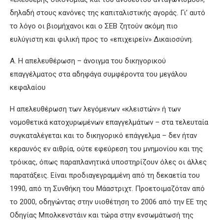
δηλαδή στους κανόνες της καπιταλιστικής αγοράς. Γι’ αυτό
το λόγο οι βιομήχανοι και ο ΣΕΒ ζητούν ακόμη πιο
ευλύγιστη και φιλική προς το «επιχειρείν» Δικαιοσύνη.
Α. Η απελευθέρωση – άνοιγμα του δικηγορικού
επαγγέλματος στα αδηφάγα συμφέροντα του μεγάλου
κεφαλαίου
Η απελευθέρωση των λεγόμενων «κλειστών» ή των
νομοθετικά κατοχυρωμένων επαγγελμάτων – στα τελευταία
συγκαταλέγεται και το δικηγορικό επάγγελμα – δεν ήταν
κεραυνός εν αιθρία, ούτε εφεύρεση του μνημονίου και της
τρόικας, όπως παραπλανητικά υποστηρίζουν όλες οι άλλες
παρατάξεις. Είναι προδιαγεγραμμένη από τη δεκαετία του
1990, από τη Συνθήκη του Μάαστριχτ. Προετοιμαζόταν από
το 2000, οδηγώντας στην υιοθέτηση το 2006 από την ΕΕ της
Οδηγίας Μπολκενστάιν και τώρα στην ενσωμάτωσή της