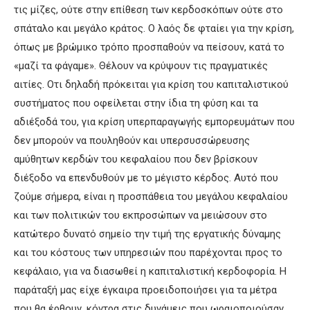
τις μίζες, ούτε στην επίθεση των κερδοσκόπων ούτε στο
σπάταλο και μεγάλο κράτος. Ο λαός δε φταίει για την κρίση,
όπως με βρώμικο τρόπο προσπαθούν να πείσουν, κατά το
«μαζί τα φάγαμε». Θέλουν να κρύψουν τις πραγματικές
αιτίες. Οτι δηλαδή πρόκειται για κρίση του καπιταλιστικού
συστήματος που οφείλεται στην ίδια τη φύση και τα
αδιέξοδά του, για κρίση υπερπαραγωγής εμπορευμάτων που
δεν μπορούν να πουληθούν και υπερσυσσώρευσης
αμύθητων κερδών του κεφαλαίου που δεν βρίσκουν
διέξοδο να επενδυθούν με το μέγιστο κέρδος. Αυτό που
ζούμε σήμερα, είναι η προσπάθεια του μεγάλου κεφαλαίου
και των πολιτικών του εκπροσώπων να μειώσουν στο
κατώτερο δυνατό σημείο την τιμή της εργατικής δύναμης
και του κόστους των υπηρεσιών που παρέχονται προς το
κεφάλαιο, για να διασωθεί η καπιταλιστική κερδοφορία. Η
παράταξή μας είχε έγκαιρα προειδοποιήσει για τα μέτρα
που θα έρθουν, κόντρα στις δυνάμεις που ωραιοποιούσαν