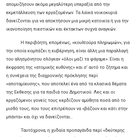
απομυζήσουν ακόμα μεγαλύτερη υπεραξία από την
εκμετάλλευση των εργαζομένων. Τα λαϊκά νοικοκυριά
δανείζονται για να αποκτήσουν μια μικρή κατοικία ή για την
ικανοποίηση πιεστικών και έκτακτων συχνά αναγκών.
Η περιβόητη, επομένως, «κουλτούρα πληρωμών», για
την οποία κομπάζει η κυβέρνηση, είναι άλλη μια παραλλαγή
του αλησμόνητου σλόγκαν «όλοι μαζί τα φάγαμε». Είναι η
έκφραση της «ατομικής ευθύνης» και σ’ αυτό το ζήτημα και
η συνέχεια της διαχρονικής πρόκλησης περί
«αποταμίευσης», που αποτελεί ένα από τα κλασικά θέματα
της Εκθεσης για τα παιδιά του Δημοτικού. Λες και οι
εργαζόμενοι γονείς τους κερδίζουν αμύθητα ποσά από το
μισθό τους, που τους επιτρέπουν να «βάζουν και κάτι στην
μπάντα» και όχι να δανείζονται…
Ταυτόχρονα, η χυδαία προπαγάνδα περί «δεύτερης