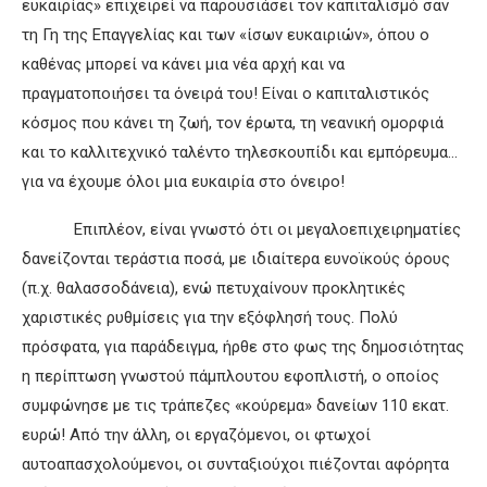
ευκαιρίας» επιχειρεί να παρουσιάσει τον καπιταλισμό σαν
τη Γη της Επαγγελίας και των «ίσων ευκαιριών», όπου ο
καθένας μπορεί να κάνει μια νέα αρχή και να
πραγματοποιήσει τα όνειρά του! Είναι ο καπιταλιστικός
κόσμος που κάνει τη ζωή, τον έρωτα, τη νεανική ομορφιά
και το καλλιτεχνικό ταλέντο τηλεσκουπίδι και εμπόρευμα…
για να έχουμε όλοι μια ευκαιρία στο όνειρο!
Επιπλέον, είναι γνωστό ότι οι μεγαλοεπιχειρηματίες
δανείζονται τεράστια ποσά, με ιδιαίτερα ευνοϊκούς όρους
(π.χ. θαλασσοδάνεια), ενώ πετυχαίνουν προκλητικές
χαριστικές ρυθμίσεις για την εξόφλησή τους. Πολύ
πρόσφατα, για παράδειγμα, ήρθε στο φως της δημοσιότητας
η περίπτωση γνωστού πάμπλουτου εφοπλιστή, ο οποίος
συμφώνησε με τις τράπεζες «κούρεμα» δανείων 110 εκατ.
ευρώ! Από την άλλη, οι εργαζόμενοι, οι φτωχοί
αυτοαπασχολούμενοι, οι συνταξιούχοι πιέζονται αφόρητα