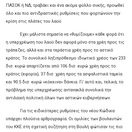
ΠΑΣΟΚ ή ΝΔ, τραβάει και ένα ακόμα φύλλο συκής, προωθεί
όλο και πιο αντιδραστικές ρυθμίσεις που φορτώνουν την
κρίση στις πλάτες του λαού.
Εχει μάλιστα σημασία να «θυμίζουμε» κάθε φορά ότι
η υπερχρέωση του λαού δεν αφορά μόνο στα χρέη προς τις
τράπεζες, αλλά και στα τεράστια χρέη προς το αστικό
κράτος. Το συνολικό ληξιπρόθεσμο ιδιωτικό χρέος των 233
δισ. ευρώ απαρτίζεται από 106 δισ. ευρώ χρέη προς το
κράτος (εφορία), 37 δισ. χρέη προς τα ασφαλιστικά ταμεία
και 90.5 δισ. ευρώ «κόκκινα» δάνεια. Γι’ αυτό και, τελικά, το
πρόβλημα της υπερχρέωσης αντανακλά συνολικά την
αντιλαϊκή πολιτική όλων των αστικών κυβερνήσεων.
Για τις ειδικότερες ρυθμίσεις του νέου Κώδικα
υπάρχει πλούσια αρθρογραφία. Οι ομιλίες των βουλευτών
του ΚΚΕ στη σχετική συζήτηση στη Βουλή φώτισαν τις πιο