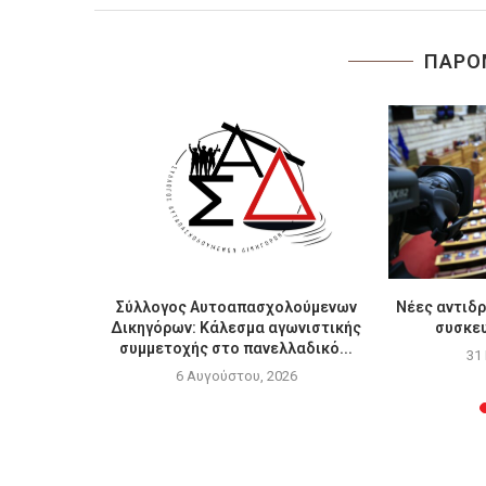
ΠΑΡΟ
ων Τεμπών:
Σύλλογος Αυτοαπασχολούμενων
Νέες αντιδρ
..
Δικηγόρων: Κάλεσμα αγωνιστικής
συσκευ
συμμετοχής στο πανελλαδικό...
6
31
6 Αυγούστου, 2026