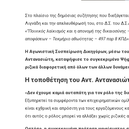
Στο πλαίσιο της δημόσιας συζήτησης που διεξάγεται
Λιγνάδη και την απελευθέρωσή του, στο Δ.Σ. του Δ.
«“Ποινικός λαϊκισμός και η απονομή της δικαιοσύνης 
αποφάσεων – Τεκμήριο αθωότητας – 497 παρ 8 ΚΠΔ»
Η Αγωνιστική Συσπείρωση Δικηγόρων, μέσω του
Αντανασιώτη, καταψήφισε το συγκεκριμένο Ψήφι
ριζικά διαφορετική από όλ
ων
των άλλων δυνάμε
Η
τοποθέτηση του Αντ. Αντανασιώ
«
Δεν έχουμε καμιά αυταπάτη για τον ρόλο της δ
Εξυπηρετεί τα συμφέροντα των επιχειρηματικών ομ
είναι εχθρική και απρόσιτη για τους εργαζόμενους κ
ότι αυτός ο ρόλος μπορεί να αλλάξει χωρίς ριζικές 
Ωστόσο, η συγκεκριμένη πρόταση ψηφίσματος σ