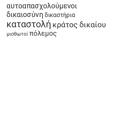
αυτοαπασχολούμενοι
δικαιοσύνη
δικαστήρια
καταστολή
κράτος δικαίου
πόλεμος
μισθωτοί
Το έγκλημα στο Άργος είναι
Ευρωκοινοβουλευτική Ομάδα
κρατικό
ΚΚΕ: Ερώτηση για την
αποκρουστική...
15 Ιουλίου, 2026
9 Ιουλίου, 2026