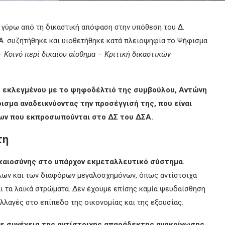
 γύρω από τη δικαστική απόφαση στην υπόθεση του Δ.
Σ.Α. συζητήθηκε και υιοθετήθηκε κατά πλειοψηφία το Ψήφισμα
– Κοινό περί δικαίου αίσθημα – Κριτική δικαστικών
.
 εκλεγμένου με το ψηφοδέλτιό της συμβούλου, Αντώνη
σμα αναδεικνύοντας την προσέγγισή της, που είναι
ων που εκπροσωπούνται στο ΔΣ του ΔΣΑ.
τη
ικαιοσύνης στο υπάρχον εκμεταλλευτικό σύστημα.
ίλων και των διαφόρων μεγαλοσχημόνων, όπως αντίστοιχα
αι τα λαϊκά στρώματα. Δεν έχουμε επίσης καμία ψευδαίσθηση
αλλαγές στο επίπεδο της οικονομίας και της εξουσίας.
ε συνέχεια της αντίστοιχης απαράδεκτης ανακοίνωσης