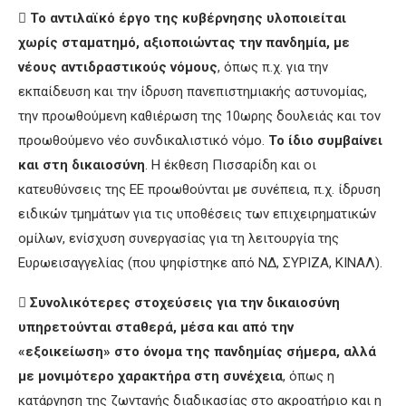

Το αντιλαϊκό έργο της κυβέρνησης υλοποιείται
χωρίς σταματημό, αξιοποιώντας την πανδημία, με
νέους αντιδραστικούς νόμους
, όπως π.χ. για την
εκπαίδευση και την ίδρυση πανεπιστημιακής αστυνομίας,
την προωθούμενη καθιέρωση της 10ωρης δουλειάς και τον
προωθούμενο νέο συνδικαλιστικό νόμο.
Το ίδιο συμβαίνει
και στη δικαιοσύνη
. Η έκθεση Πισσαρίδη και οι
κατευθύνσεις της ΕΕ προωθούνται με συνέπεια, π.χ. ίδρυση
ειδικών τμημάτων για τις υποθέσεις των επιχειρηματικών
ομίλων, ενίσχυση συνεργασίας για τη λειτουργία της
Ευρωεισαγγελίας (που ψηφίστηκε από ΝΔ, ΣΥΡΙΖΑ, ΚΙΝΑΛ).

Συνολικότερες στοχεύσεις για την δικαιοσύνη
υπηρετούνται σταθερά, μέσα και από την
«εξοικείωση» στο όνομα της πανδημίας σήμερα, αλλά
με μονιμότερο χαρακτήρα στη συνέχεια
, όπως η
κατάργηση της ζωντανής διαδικασίας στο ακροατήριο και η