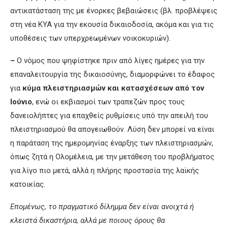
αντικατάσταση της με ένορκες βεβαιώσεις (βλ. προβλέψεις
στη νέα ΚΥΑ για την εκουσία δικαιοδοσία, ακόμα και για τις
υποθέσεις των υπερχρεωμένων νοικοκυριών).
–
Ο νόμος που ψηφίστηκε πριν από λίγες ημέρες για την
επαναλειτουργία της δικαιοσύνης, διαμορφώνει το έδαφος
για
κύμα πλειστηριασμών και κατασχέσεων από τον
Ιούνιο
, ενώ οι εκβιασμοί των τραπεζών προς τους
δανειολήπτες για επαχθείς ρυθμίσεις υπό την απειλή του
πλειστηριασμού θα απογειωθούν. Λύση δεν μπορεί να είναι
η παράταση της ημερομηνίας έναρξης των πλειστηριασμών,
όπως ζητά η Ολομέλεια, με την μετάθεση του προβλήματος
για λίγο πιο μετά, αλλά η πλήρης προστασία της λαϊκής
κατοικίας.
Επομένως, το πραγματικό δίλημμα δεν είναι ανοιχτά ή
κλειστά δικαστήρια, αλλά με ποιους όρους θα